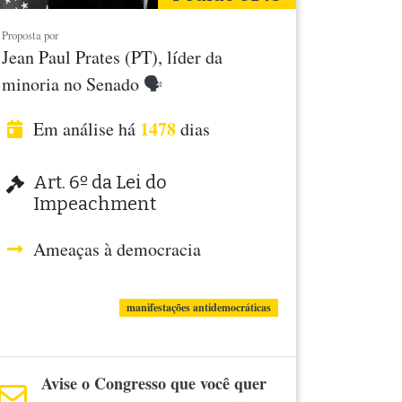
Proposta por
Jean Paul Prates (PT), líder da
minoria no Senado
🗣
1478
Em análise há
dias
Art. 6º da Lei do
Impeachment
Ameaças à democracia
manifestações antidemocráticas
Avise o Congresso que você quer