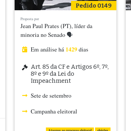
Pedido 0149
Proposta por
Jean Paul Prates (PT), líder da
minoria no Senado
🗣
1429
Em análise há
dias
Art. 85 da CF e Artigos 6º, 7º,
8º e 9º da Lei do
Impeachment
Sete de setembro
Campanha eleitoral
Ataques ao processo eleitoral
eleições