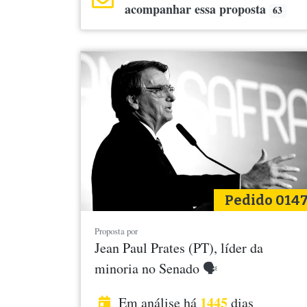
acompanhar essa proposta
63
Pedido 014
Proposta por
Jean Paul Prates (PT), líder da
minoria no Senado
🗣
1445
Em análise há
dias