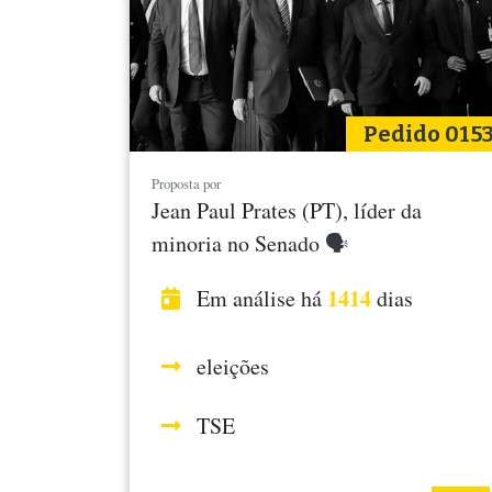
Pedido 015
Proposta por
Jean Paul Prates (PT), líder da
minoria no Senado
🗣
1414
Em análise há
dias
eleições
TSE