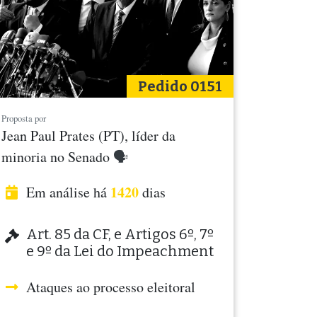
Pedido 0151
Proposta por
Jean Paul Prates (PT), líder da
minoria no Senado
🗣
1420
Em análise há
dias
Art. 85 da CF, e Artigos 6º, 7º
e 9º da Lei do Impeachment
Ataques ao processo eleitoral