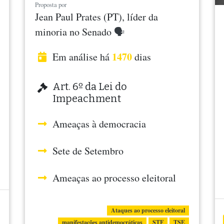
Proposta por
Jean Paul Prates (PT), líder da
minoria no Senado
🗣
1470
Em análise há
dias
Art. 6º da Lei do
Impeachment
Ameaças à democracia
Sete de Setembro
Ameaças ao processo eleitoral
Ataques ao processo eleitoral
manifestações antidemocráticas
STF
TSE