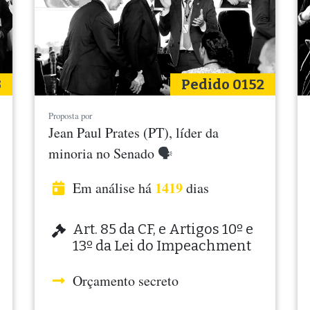
3
Pedido 0152
Proposta por
Jean Paul Prates (PT), líder da
minoria no Senado
🗣
1419
Em análise há
dias
Art. 85 da CF, e Artigos 10º e
13º da Lei do Impeachment
Orçamento secreto