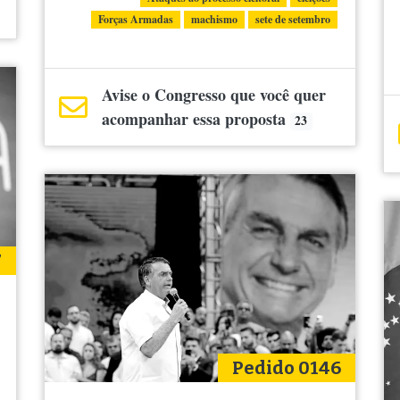
Forças Armadas
machismo
sete de setembro
Avise o Congresso que você quer
acompanhar essa proposta
23
7
Pedido 0146