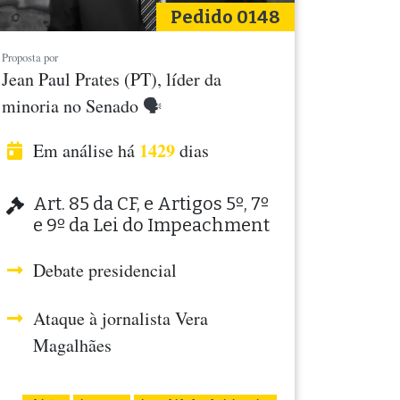
Pedido 0148
Proposta por
Jean Paul Prates (PT), líder da
minoria no Senado
🗣
1429
Em análise há
dias
Art. 85 da CF, e Artigos 5º, 7º
e 9º da Lei do Impeachment
Debate presidencial
Ataque à jornalista Vera
Magalhães