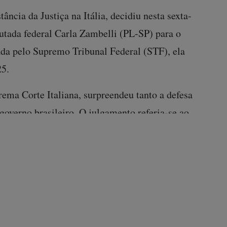
ncia da Justiça na Itália, decidiu nesta sexta-
putada federal Carla Zambelli (PL-SP) para o
ada pelo Supremo Tribunal Federal (STF), ela
25.
rema Corte Italiana, surpreendeu tanto a defesa
governo brasileiro. O julgamento referia-se ao
 processo em que Zambelli foi condenada a dez
ara inserir um mandado de prisão falso contra o
o sistema do Conselho Nacional de Justiça
a-Geral da União (AGU) na Itália, classificou a
, Fabio Pagnozzi, advogado da ex-deputada no