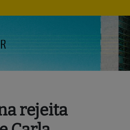
Navegação
principal
ana rejeita
e Carla