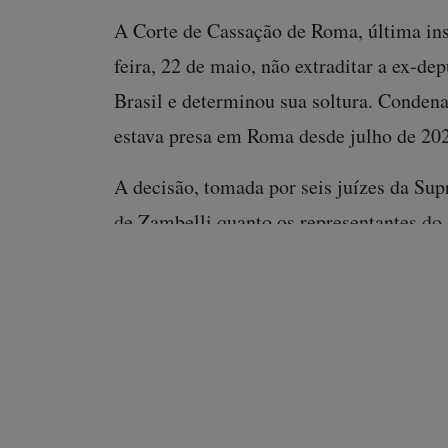
A Corte de Cassação de Roma, última instâ
feira, 22 de maio, não extraditar a ex-de
Brasil e determinou sua soltura. Conden
estava presa em Roma desde julho de 20
A decisão, tomada por seis juízes da Sup
de Zambelli quanto os representantes do 
recurso da defesa contra a extradição no
anos de prisão por contratar um hacker p
ministro Alexandre de Moraes, do STF, n
(CNJ).
Enrico Giarda, representante da Advocaci
decisão como inesperada. Por outro lado