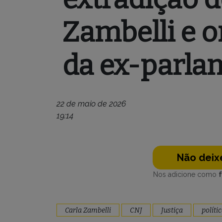
Zambelli e o
da ex-parla
22 de maio de 2026
19:14
Não deixe
Nos adicione como
Carla Zambelli
CNJ
Justiça
políti