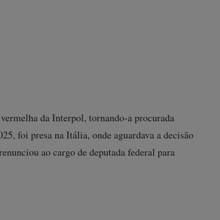
aneiro de 2023. A operação, realizada pelo
 inserção de documentos falsos, incluindo um
 ministro Alexandre de Moraes. A condenação
da do mandato e inelegibilidade por oito anos.
rasil pela fronteira com a Argentina em maio de
depois, para a Itália, país do qual possui
a vermelha da Interpol, tornando-a procurada
25, foi presa na Itália, onde aguardava a decisão
 renunciou ao cargo de deputada federal para