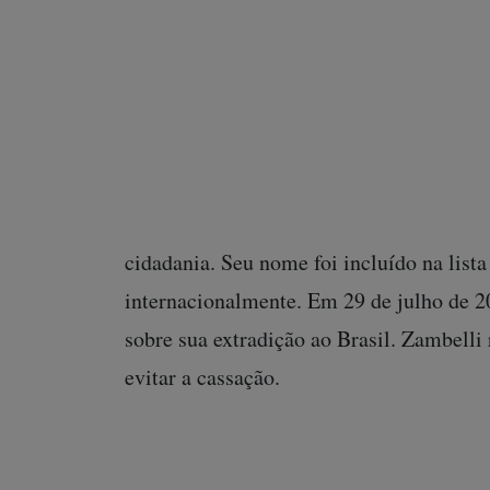
Conselho Nacional de Justiça (CNJ) em j
hacker Walter Delgatti Neto, resultou na
mandado de prisão fraudulento contra o
também determinou multa milionária, per
​Após a condenação, Zambelli fugiu do B
2025, seguindo para os Estados Unidos e, 
cidadania. Seu nome foi incluído na list
internacionalmente. Em 29 de julho de 20
sobre sua extradição ao Brasil. Zambelli
evitar a cassação.