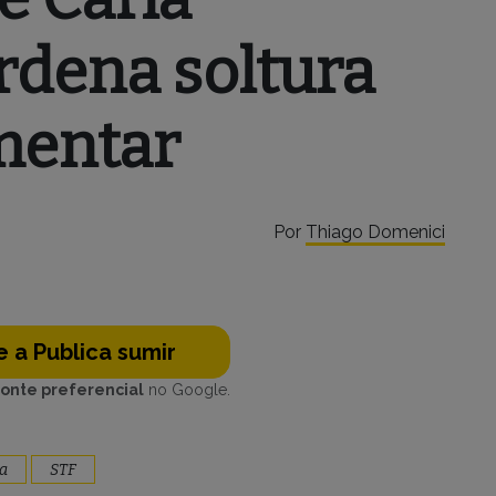
rdena soltura
mentar
Por
Thiago Domenici
 a Publica sumir
fonte preferencial
no Google.
ca
STF