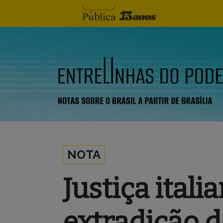
Skip to content
NOTA
Justiça itali
extradição d