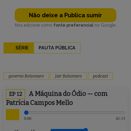
Não deixe a Publica sumir
Nos adicione como
fonte preferencial
no Google.
SÉRIE
PAUTA PÚBLICA
governo Bolsonaro
Jair Bolsonaro
podcast
A Máquina do Ódio — com
EP 12
Patrícia Campos Mello
0:00
41:13