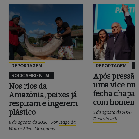
REPORTAGEM
REPORTAGEM
P
Após pressão
SOCIOAMBIENTAL
uma vice mul
Nos rios da
fecha chapa 
Amazônia, peixes já
com homens
respiram e ingerem
plástico
5 de agosto de 2026
|
P
Escardovelli
6 de agosto de 2026
|
Por
Tiago da
Mota e Silva
,
Mongabay