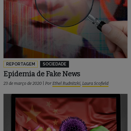
REPORTAGEM
SOCIEDADE
Epidemia de Fake News
23 de março de 2020
|
Por
Ethel Rudnitzki
,
Laura Scofield