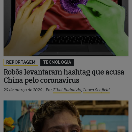
REPORTAGEM
TECNOLOGIA
Robôs levantaram hashtag que acusa
China pelo coronavírus
20 de março de 2020
|
Por
Ethel Rudnitzki
,
Laura Scofield