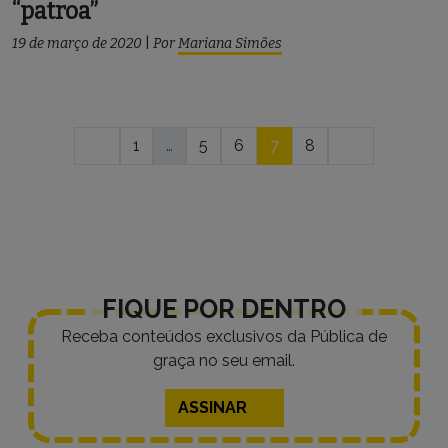
“patroa”
19 de março de 2020
|
Por
Mariana Simões
Navegação
1
…
5
6
7
8
por
posts
FIQUE POR DENTRO
Receba conteúdos exclusivos da Pública de
graça no seu email.
ASSINAR