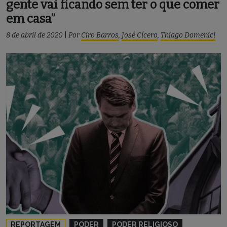
gente vai ficando sem ter o que comer
em casa”
8 de abril de 2020
|
Por
Ciro Barros
,
José Cícero
,
Thiago Domenici
REPORTAGEM
PODER
PODER RELIGIOSO