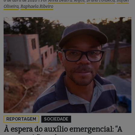
8 de abril de 2020
|
Por
Anna Beatriz Anjos
,
Bruno Fonseca
,
Rafael
Oliveira
,
Raphaela Ribeiro
REPORTAGEM
SOCIEDADE
À espera do auxílio emergencial: “A