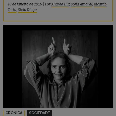
18 de janeiro de 2026
|
Por
Andrea DiP
,
Sofia Amaral
,
Ricardo
Terto
,
Stela Diogo
CRÔNICA
SOCIEDADE