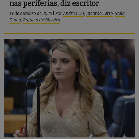
nas periferias, diz escritor
19 de outubro de 2025
|
Por
Andrea DiP
,
Ricardo Terto
,
Stela
Diogo
,
Rafaela de Oliveira