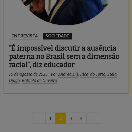
ENTREVISTA
SOCIEDADE
“É impossível discutir a ausência
paterna no Brasil sem a dimensão
racial”, diz educador
10 de agosto de 2025
|
Por
Andrea DiP
,
Ricardo Terto
,
Stela
Diogo
,
Rafaela de Oliveira
Navegação
1
2
3
4
por