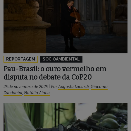
REPORTAGEM
SOCIOAMBIENTAL
Pau-Brasil: o ouro vermelho em
disputa no debate da CoP20
25 de novembro de 2025
|
Por
Augusta Lunardi
,
Giacomo
Zandonini
,
Natália Alana