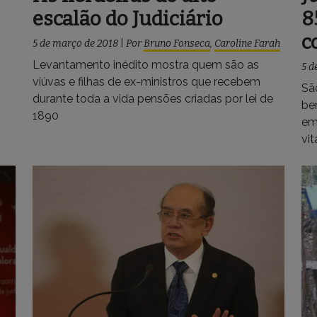
escalão do Judiciário
8
c
5 de março de 2018
|
Por
Bruno Fonseca
,
Caroline Farah
Levantamento inédito mostra quem são as
5 d
viúvas e filhas de ex-ministros que recebem
Sã
durante toda a vida pensões criadas por lei de
be
1890
em
vit