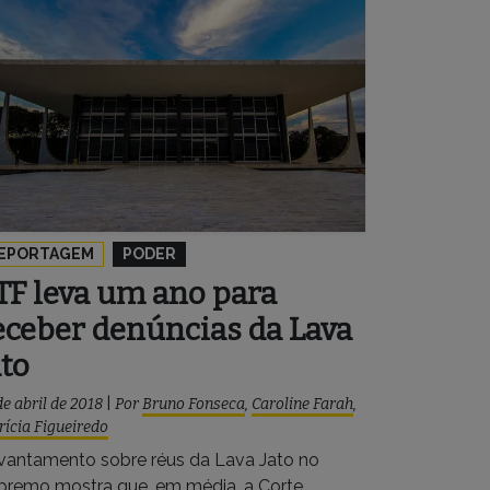
EPORTAGEM
PODER
TF leva um ano para
eceber denúncias da Lava
ato
de abril de 2018
|
Por
Bruno Fonseca
,
Caroline Farah
,
rícia Figueiredo
vantamento sobre réus da Lava Jato no
premo mostra que, em média, a Corte