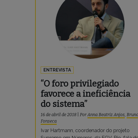
ENTREVISTA
“O foro privilegiado
favorece a ineficiência
do sistema”
16 de abril de 2018
|
Por
Anna Beatriz Anjos
,
Brun
Fonseca
Ivar Hartmann, coordenador do projeto
Supremo em Números, da FGV-Rio, fala d