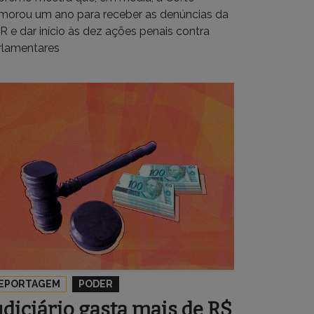
morou um ano para receber as denúncias da
R e dar início às dez ações penais contra
rlamentares
EPORTAGEM
PODER
udiciário gasta mais de R$