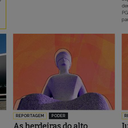
de
PG
pa
REPORTAGEM
PODER
R
As herdeiras do alto
J