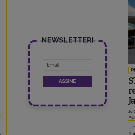
NEWSLETTER!
R
S
r
J
16 
o
Pat
Le
Su
o