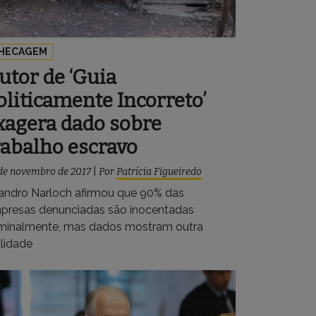
HECAGEM
utor de ‘Guia
oliticamente Incorreto’
xagera dado sobre
rabalho escravo
de novembro de 2017
|
Por
Patrícia Figueiredo
andro Narloch afirmou que 90% das
presas denunciadas são inocentadas
iminalmente, mas dados mostram outra
alidade