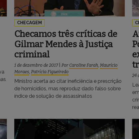
CHECAGEM
C
Checamos três críticas de
A
Gilmar Mendes à Justiça
P
criminal
e
t
1 de dezembro de 2017
|
Por
Caroline Farah
,
Maurício
va
Moraes
,
Patrícia Figueiredo
24 
mas
Ministro acerta ao citar ineficiência e prescrição
Le
de homicídios, mas reproduz dado falso sobre
em
índice de solução de assassinatos
cr
re