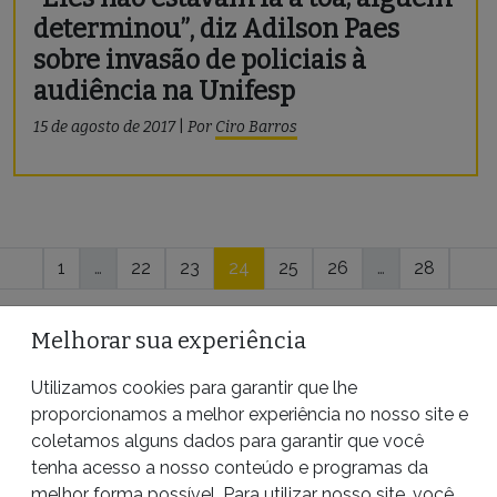
determinou”, diz Adilson Paes
sobre invasão de policiais à
audiência na Unifesp
15 de agosto de 2017
|
Por
Ciro Barros
Navegação
1
…
22
23
24
25
26
…
28
por
posts
Melhorar sua experiência
Utilizamos cookies para garantir que lhe
proporcionamos a melhor experiência no nosso site e
coletamos alguns dados para garantir que você
FIQUE POR DENTRO
tenha acesso a nosso conteúdo e programas da
Receba conteúdos exclusivos da Pública de
melhor forma possível. Para utilizar nosso site, você