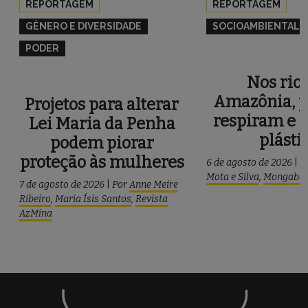
REPORTAGEM
REPORTAGEM
GÊNERO E DIVERSIDADE
SOCIOAMBIENTAL
PODER
Nos rios
Amazônia, p
Projetos para alterar
respiram e 
Lei Maria da Penha
plásti
podem piorar
proteção às mulheres
6 de agosto de 2026
|
P
Mota e Silva
,
Mongaba
7 de agosto de 2026
|
Por
Anne Meire
Ribeiro
,
Maria Ísis Santos
,
Revista
AzMina