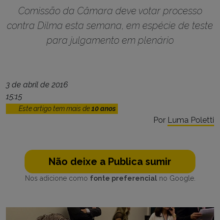
Comissão da Câmara deve votar processo
contra Dilma esta semana, em espécie de teste
para julgamento em plenário
3 de abril de 2016
15:15
Este artigo tem mais de
10 anos
Por
Luma Poletti
Não deixe a Publica sumir
Nos adicione como
fonte preferencial
no Google.