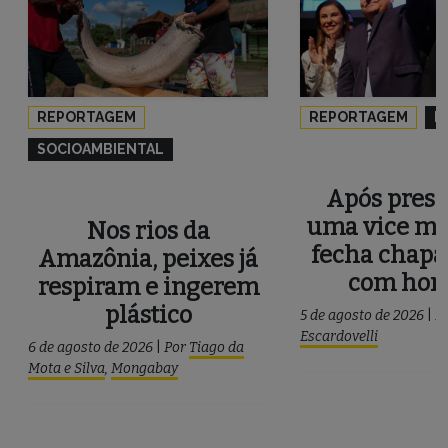
REPORTAGEM
REPORTAGEM
P
SOCIOAMBIENTAL
Após press
uma vice mu
Nos rios da
fecha chapa
Amazônia, peixes já
com ho
respiram e ingerem
plástico
5 de agosto de 2026
|
P
Escardovelli
6 de agosto de 2026
|
Por
Tiago da
Mota e Silva
,
Mongabay