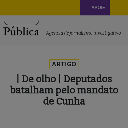
Navegação
APOIE
principal
Skip to content
Agência de jornalismo investigativo
ARTIGO
| De olho | Deputados
batalham pelo mandato
de Cunha