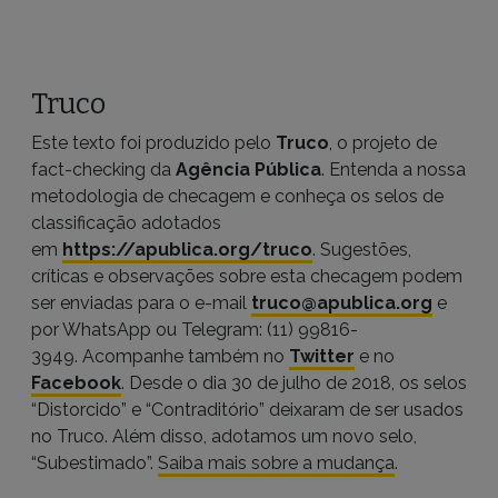
Truco
Este texto foi produzido pelo
Truco
, o projeto de
fact-checking da
Agência Pública
. Entenda a nossa
metodologia de checagem e conheça os selos de
classificação adotados
em
https://apublica.org/truco
. Sugestões,
críticas e observações sobre esta checagem podem
ser enviadas para o e-mail
truco@apublica.org
e
por WhatsApp ou Telegram: (11) 99816-
3949. Acompanhe também no
Twitter
e no
Facebook
. Desde o dia 30 de julho de 2018, os selos
“Distorcido” e “Contraditório” deixaram de ser usados
no Truco. Além disso, adotamos um novo selo,
“Subestimado”.
Saiba mais sobre a mudança
.