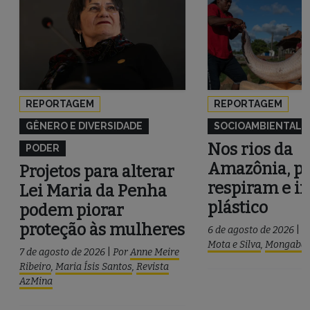
REPORTAGEM
REPORTAGEM
GÊNERO E DIVERSIDADE
SOCIOAMBIENTAL
Nos rios da
PODER
Amazônia, pe
Projetos para alterar
respiram e i
Lei Maria da Penha
plástico
podem piorar
proteção às mulheres
6 de agosto de 2026
|
P
Mota e Silva
,
Mongaba
7 de agosto de 2026
|
Por
Anne Meire
Ribeiro
,
Maria Ísis Santos
,
Revista
AzMina