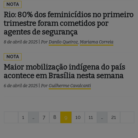
NOTA
Rio: 80% dos feminicídios no primeiro
trimestre foram cometidos por
agentes de segurança
8 de abril de 2025
|
Por
Danilo Queiroz
,
Mariama Correia
NOTA
Maior mobilização indígena do país
acontece em Brasília nesta semana
6 de abril de 2025
|
Por
Guilherme Cavalcanti
Navegação
1
…
7
8
9
10
11
…
21
por
posts