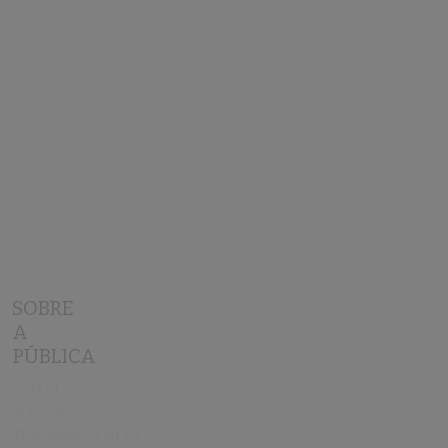
Ribeiro
,
Maria Ísis Santos
,
Revista
AzMina
SOBRE
A
PÚBLICA
QUEM
SOMOS
TRANSPARÊNCIA