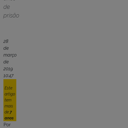
de
prisão
28
de
março
de
2019
10:47
Este
artigo
tem
mais
de
7
anos
Por