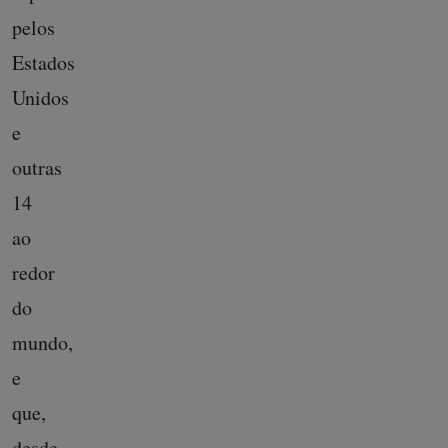
pelos
Estados
Unidos
e
outras
14
ao
redor
do
mundo,
e
que,
desde