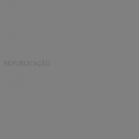
CONTATO
DENUNCIE
E
SEJA
UMA
FONTE
REPUBLICAÇÃO
REPUBLIQUE
ENGLISH
ESPAÑOL
ALIADOS
DA
PÚBLICA