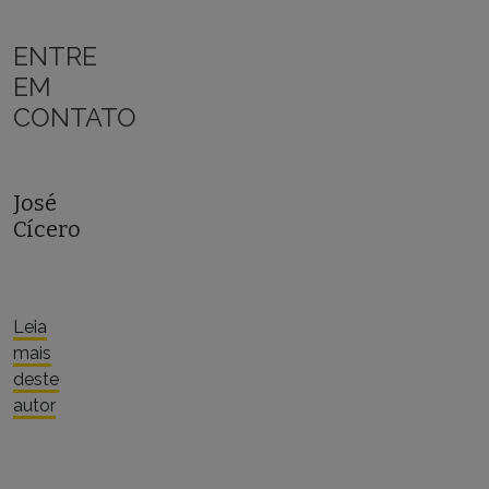
ENTRE
EM
CONTATO
José
Cícero
Leia
mais
deste
autor