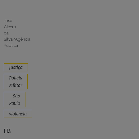
José
Cícero
da
Silva/Agência
Pública
Justiça
Polícia
Militar
São
Paulo
violência
Há