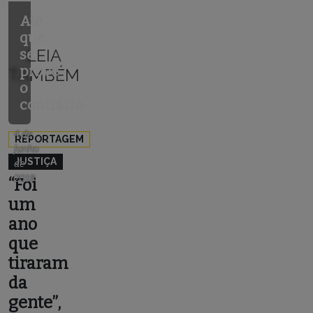
Até
que
se
LEIA
prove
TAMBÉM
o
contrário
4 de
REPORTAGEM
junho
JUSTIÇA
de
2018
“Foi
um
ano
que
tiraram
da
gente”,