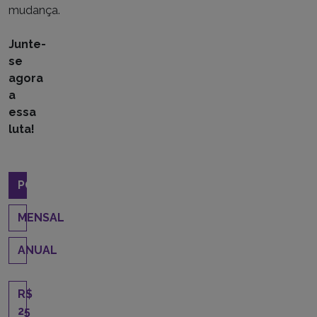
mudança.
Junte-
se
agora
a
essa
luta!
PONTUAL
MENSAL
ANUAL
R$
25