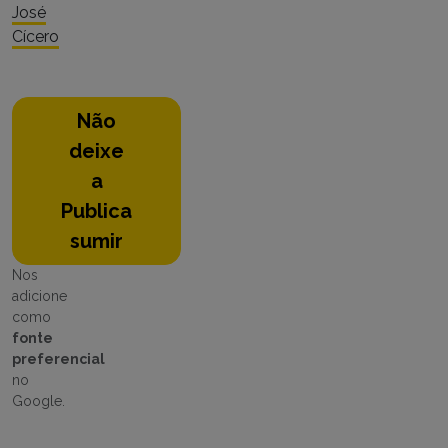
José
Cícero
Não
deixe
a
Publica
sumir
Nos
adicione
como
fonte
preferencial
no
Google.