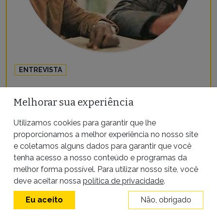
ENTREVISTA
Melhorar sua experiência
Afonsinho, ex-Botafogo: “Falta
democracia no esporte e no
Utilizamos cookies para garantir que lhe
futebol”
proporcionamos a melhor experiência no nosso site
e coletamos alguns dados para garantir que você
tenha acesso a nosso conteúdo e programas da
13 de julho de 2012
|
Por
Ciro Barros
melhor forma possível. Para utilizar nosso site, você
deve aceitar nossa
política de privacidade
.
Eu aceito
Não, obrigado