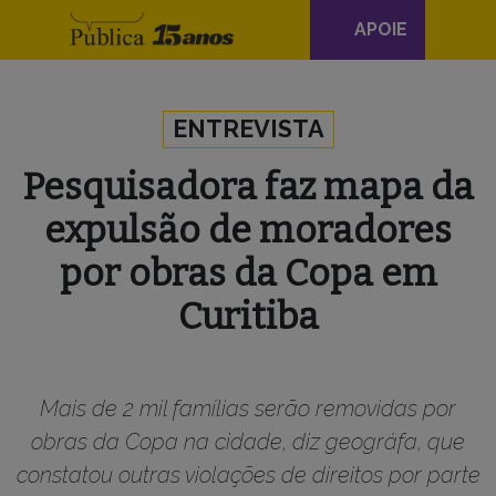
Navegação
APOIE
principal
Skip to content
ENTREVISTA
Pesquisadora faz mapa da
expulsão de moradores
por obras da Copa em
Curitiba
Mais de 2 mil famílias serão removidas por
obras da Copa na cidade, diz geográfa, que
constatou outras violações de direitos por parte