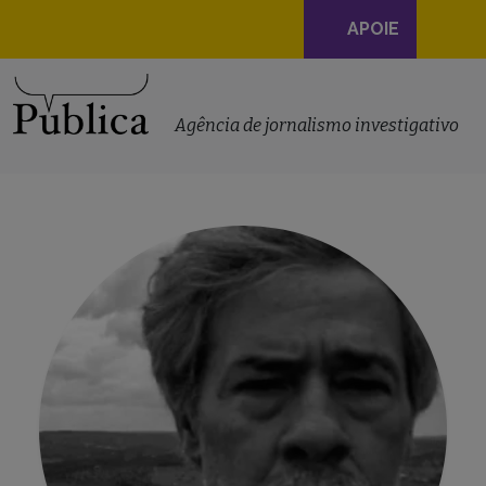
Navegação
APOIE
principal
Skip to content
Agência de jornalismo investigativo