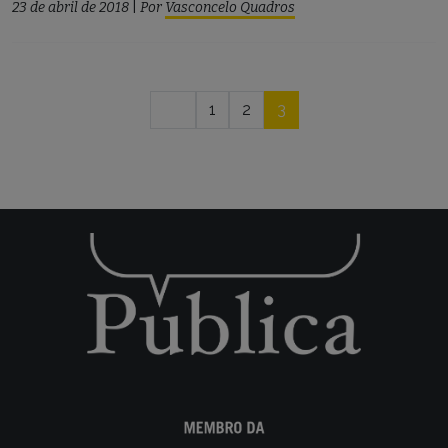
23 de abril de 2018
|
Por
Vasconcelo Quadros
Navegação
1
2
3
por
posts