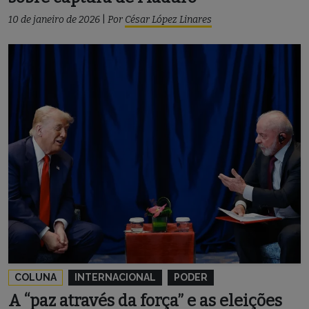
10 de janeiro de 2026
|
Por
César López Linares
COLUNA
INTERNACIONAL
PODER
A “paz através da força” e as eleições