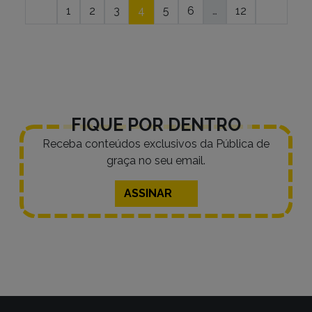
Navegação
1
2
3
4
5
6
…
12
por
posts
FIQUE POR DENTRO
Receba conteúdos exclusivos da Pública de
graça no seu email.
ASSINAR