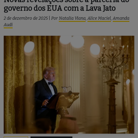
governo dos EUA com a Lava Jato
2 de dezembro de 2025
|
Por
Natalia Viana
,
Alice Maciel
,
Amanda
Audi