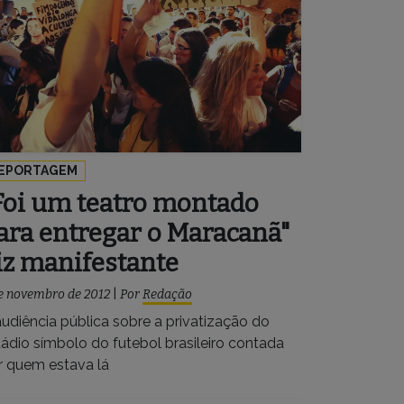
EPORTAGEM
Foi um teatro montado
ara entregar o Maracanã"
iz manifestante
e novembro de 2012
|
Por
Redação
audiência pública sobre a privatização do
tádio símbolo do futebol brasileiro contada
r quem estava lá