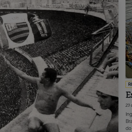
R
E
23 
In
Br
do