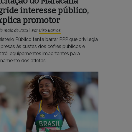
icitação do Maracanã
gride interesse público,
xplica promotor
de maio de 2013
|
Por
Ciro Barros
istério Público tenta barrar PPP que privilegia
presas às custas dos cofres públicos e
strói equipamentos importantes para
einamento dos atletas