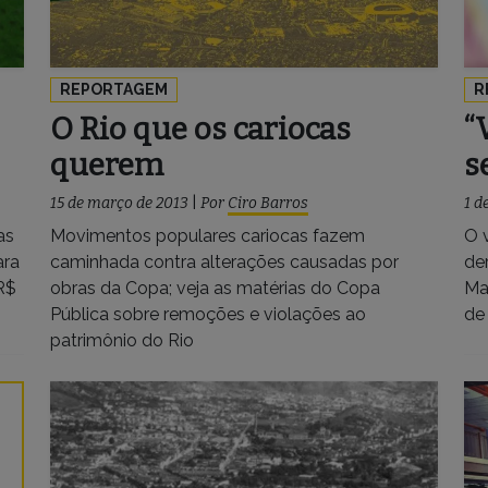
REPORTAGEM
R
O Rio que os cariocas
“
querem
s
15 de março de 2013
|
Por
Ciro Barros
1 d
as
Movimentos populares cariocas fazem
O 
ara
caminhada contra alterações causadas por
de
R$
obras da Copa; veja as matérias do Copa
Ma
Pública sobre remoções e violações ao
de
patrimônio do Rio