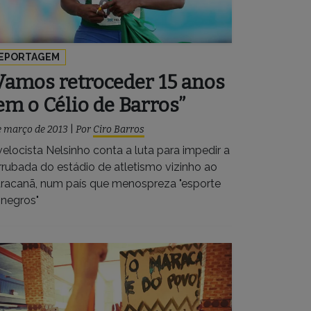
EPORTAGEM
Vamos retroceder 15 anos
em o Célio de Barros”
e março de 2013
|
Por
Ciro Barros
velocista Nelsinho conta a luta para impedir a
rrubada do estádio de atletismo vizinho ao
racanã, num país que menospreza "esporte
 negros"