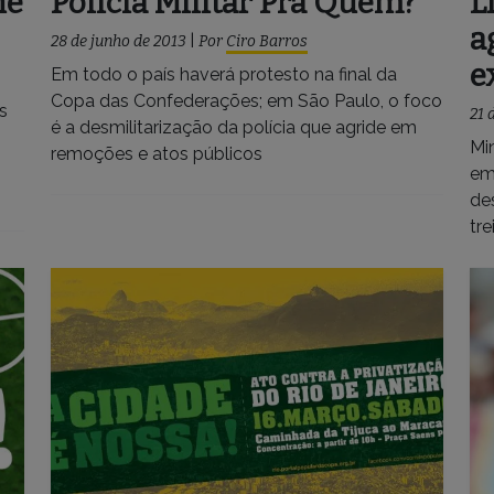
he
Polícia Militar Pra Quem?
L
a
28 de junho de 2013
|
Por
Ciro Barros
e
Em todo o país haverá protesto na final da
Copa das Confederações; em São Paulo, o foco
s
21 
é a desmilitarização da polícia que agride em
Min
remoções e atos públicos
em
de
tr