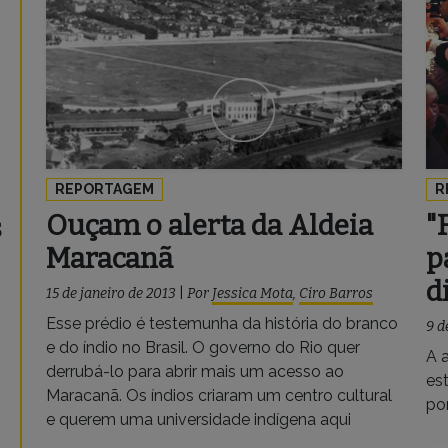
REPORTAGEM
R
Ouçam o alerta da Aldeia
"
s
Maracanã
p
d
15 de janeiro de 2013
|
Por
Jessica Mota
,
Ciro Barros
Esse prédio é testemunha da história do branco
9 d
e do índio no Brasil. O governo do Rio quer
A 
derrubá-lo para abrir mais um acesso ao
es
Maracanã. Os índios criaram um centro cultural
po
e querem uma universidade indígena aqui