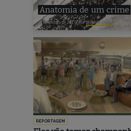
Anatomia
de
um
crime
23 de março de 2017
|
por
Rogério Daflon
REPORTAGEM