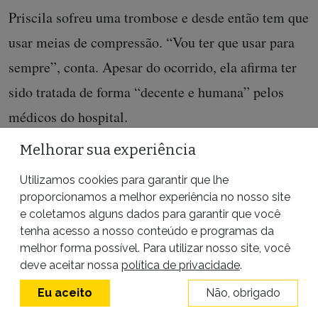
Priscila sofreu uma trombose e desde então tem que
usar meias de compressão. “Vou ter que usar para
sempre”, conta. Apesar do ocorrido, ela afirma ter
sido tratada de forma “decente e humana” pelos
médicos do hospital.
Melhorar sua experiência
Infografista:
Bruno Fonseca
,
Bianca Muniz
Utilizamos cookies para garantir que lhe
proporcionamos a melhor experiência no nosso site
e coletamos alguns dados para garantir que você
*As identidades verdadeiras foram protegidas a
tenha acesso a nosso conteúdo e programas da
pedido das entrevistadas
melhor forma possível. Para utilizar nosso site, você
deve aceitar nossa
política de privacidade
.
Colaborou Raphaela Ribeiro
Eu aceito
Não, obrigado