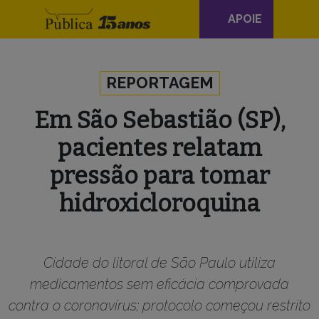
Navegação
APOIE
principal
Skip to content
REPORTAGEM
Em São Sebastião (SP),
pacientes relatam
pressão para tomar
hidroxicloroquina
Cidade do litoral de São Paulo utiliza
medicamentos sem eficácia comprovada
contra o coronavírus; protocolo começou restrito