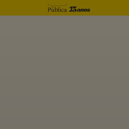
Skip to content