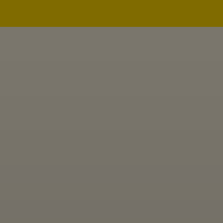
Navegação
principal