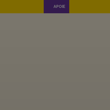
APOIE