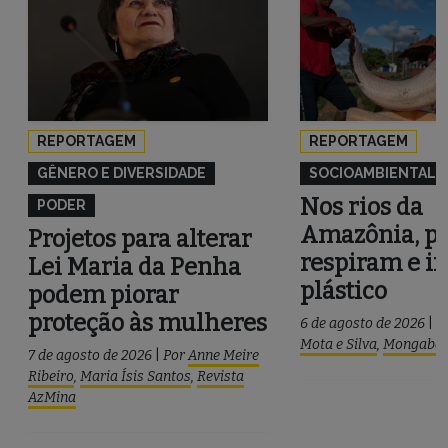
REPORTAGEM
REPORTAGEM
GÊNERO E DIVERSIDADE
SOCIOAMBIENTAL
Nos rios da
PODER
Amazônia, pe
Projetos para alterar
respiram e i
Lei Maria da Penha
plástico
podem piorar
proteção às mulheres
6 de agosto de 2026
|
P
Mota e Silva
,
Mongaba
7 de agosto de 2026
|
Por
Anne Meire
Ribeiro
,
Maria Ísis Santos
,
Revista
AzMina