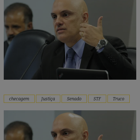
checagem
Justiça
Senado
STF
Truco