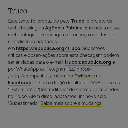
Truco
Este texto foi produzido pelo
Truco
, o projeto de
fact-checking da
Agência Pública
. Entenda a nossa
metodologia de checagem e conheça os selos de
classificação adotados
em
https://apublica.org/truco
. Sugestões,
críticas e observações sobre esta checagem podem
ser enviadas para o e-mail
truco@apublica.org
e
por WhatsApp ou Telegram: (11) 99816-
3949. Acompanhe também no
Twitter
e no
Facebook
. Desde o dia 30 de julho de 2018, os selos
“Distorcido” e “Contraditório” deixaram de ser usados
no Truco. Além disso, adotamos um novo selo,
“Subestimado”.
Saiba mais sobre a mudança
.