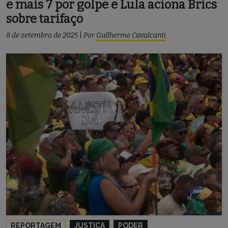
e mais 7 por golpe e Lula aciona Brics
sobre tarifaço
8 de setembro de 2025
|
Por
Guilherme Cavalcanti
REPORTAGEM
JUSTIÇA
PODER