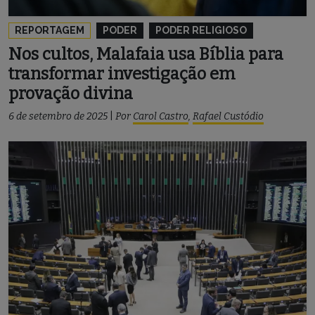
REPORTAGEM
PODER
PODER RELIGIOSO
Nos cultos, Malafaia usa Bíblia para
transformar investigação em
provação divina
6 de setembro de 2025
|
Por
Carol Castro
,
Rafael Custódio