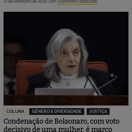
15 de setembro de 2025
|
Por
Guilherme Cavalcanti
COLUNA
GÊNERO E DIVERSIDADE
JUSTIÇA
Condenação de Bolsonaro, com voto
decisivo de uma mulher, é marco