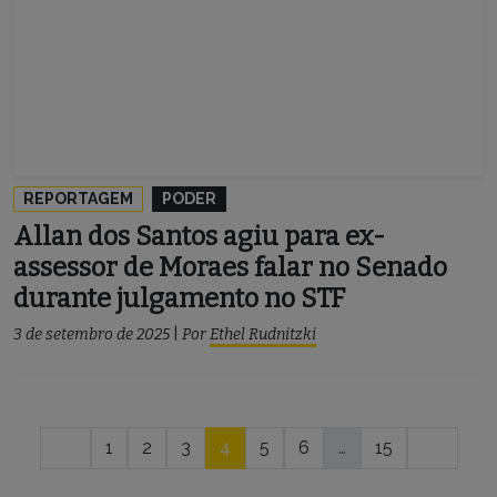
REPORTAGEM
PODER
Allan dos Santos agiu para ex-
assessor de Moraes falar no Senado
durante julgamento no STF
3 de setembro de 2025
|
Por
Ethel Rudnitzki
Navegação
1
2
3
4
5
6
…
15
por