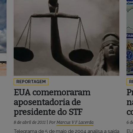
REPORTAGEM
R
EUA comemoraram
P
aposentadoria de
n
presidente do STF
c
8 de abril de 2011
|
Por
Marcus V F Lacerda
6 d
Telegrama de 5 de maio de 2004 analisa a saída
EU