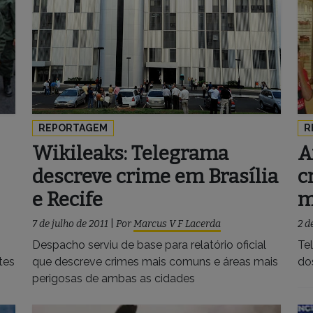
REPORTAGEM
R
Wikileaks: Telegrama
A
descreve crime em Brasília
c
e Recife
m
7 de julho de 2011
|
Por
Marcus V F Lacerda
2 d
Despacho serviu de base para relatório oficial
Te
tes
que descreve crimes mais comuns e áreas mais
do
perigosas de ambas as cidades