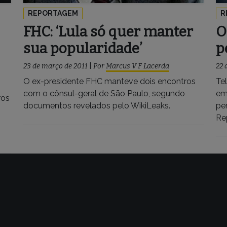
REPORTAGEM
R
FHC: ‘Lula só quer manter
O
sua popularidade’
p
23 de março de 2011
|
Por
Marcus V F Lacerda
22 
O ex-presidente FHC manteve dois encontros
Te
com o cônsul-geral de São Paulo, segundo
em
ros
documentos revelados pelo WikiLeaks.
per
Re