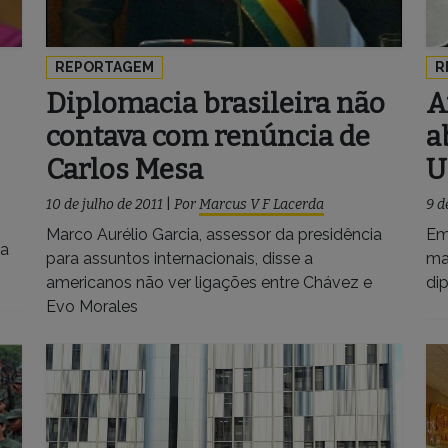
REPORTAGEM
R
Diplomacia brasileira não
A
contava com renúncia de
a
Carlos Mesa
U
10 de julho de 2011
|
Por
Marcus V F Lacerda
9 d
Marco Aurélio Garcia, assessor da presidência
Em
 a
para assuntos internacionais, disse a
ma
americanos não ver ligações entre Chávez e
di
Evo Morales