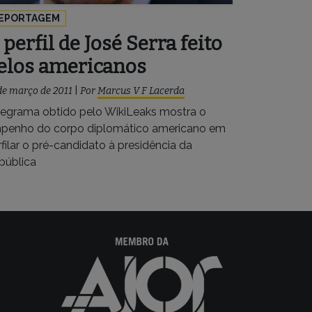
EPORTAGEM
 perfil de José Serra feito
elos americanos
de março de 2011
|
Por
Marcus V F Lacerda
legrama obtido pelo WikiLeaks mostra o
penho do corpo diplomático americano em
filar o pré-candidato à presidência da
pública