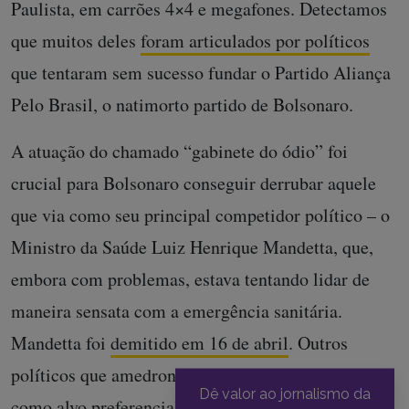
Paulista, em carrões 4×4 e megafones. Detectamos
que muitos deles
foram articulados por políticos
que tentaram sem sucesso fundar o Partido Aliança
Pelo Brasil, o natimorto partido de Bolsonaro.
A atuação do chamado “gabinete do ódio” foi
crucial para Bolsonaro conseguir derrubar aquele
que via como seu principal competidor político – o
Ministro da Saúde Luiz Henrique Mandetta, que,
embora com problemas, estava tentando lidar de
maneira sensata com a emergência sanitária.
Mandetta foi
demitido em 16 de abril
. Outros
políticos que amedrontavam o presidente seguiriam
Dê valor ao jornalismo da
como alvo preferencial dos ataques dele e das suas