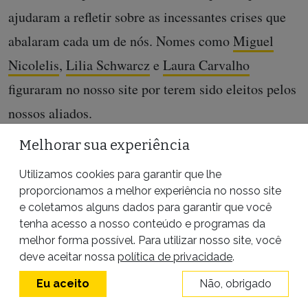
ajudaram a refletir sobre as incessantes crises que
abalaram cada um de nós. Nomes como
Miguel
Nicolelis
,
Lilia Schwarcz
e
Laura Carvalho
figuraram no nosso site por terem sido eleitos pelos
nossos aliados.
Melhorar sua experiência
Diante de tudo o que aconteceu em 2020, o próximo
ano trará pelo menos um motivo para que a equipe
Utilizamos cookies para garantir que lhe
proporcionamos a melhor experiência no nosso site
da Pública olhe para trás com orgulho. Em março
e coletamos alguns dados para garantir que você
de 2021, a agência, a primeira a se dedicar
tenha acesso a nosso conteúdo e programas da
melhor forma possível. Para utilizar nosso site, você
totalmente ao jornalismo investigativo no país,
deve aceitar nossa
política de privacidade
.
completa 10 anos de existência. Para marcar a data,
Eu aceito
Não, obrigado
vamos
publicar um livro
sobre aspectos cruciais